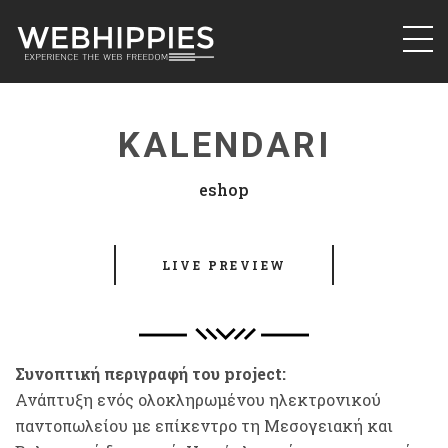
Μετάβαση
στο
περιεχόμενο
WebHippies
Κατασκευή ιστοσελίδων & eshop στη
Θεσσαλονίκη. WebHippies
KALENDARI
eshop
LIVE PREVIEW
Συνοπτική περιγραφή του project:
Ανάπτυξη ενός ολοκληρωμένου ηλεκτρονικού
παντοπωλείου με επίκεντρο τη Μεσογειακή και