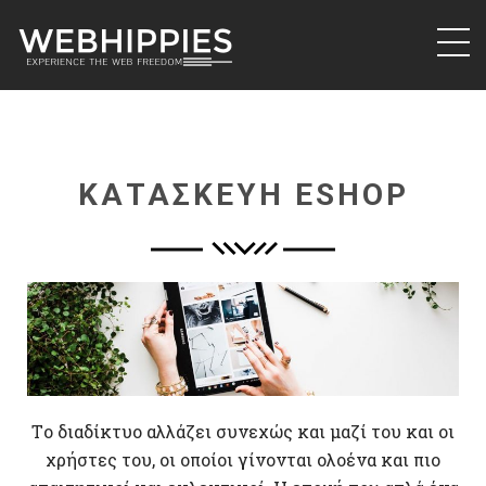
WebHippies
Κατασκευή ιστοσελίδων & eshop στη
Θεσσαλονίκη. WebHippies
ΚΑΤΑΣΚΕΥΗ ESHOP
Tο διαδίκτυο αλλάζει συνεχώς και μαζί του και οι
χρήστες του, οι οποίοι γίνονται ολοένα και πιο